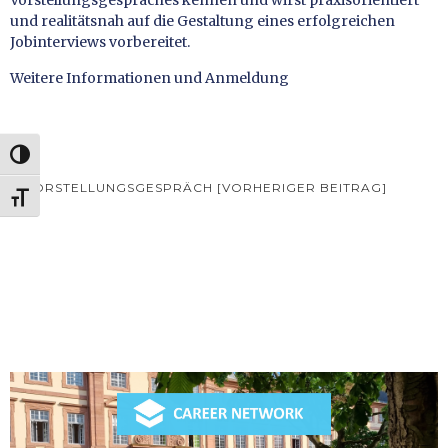
und realitätsnah auf die Gestaltung eines erfolgreichen
Jobinterviews vorbereitet.
Weitere Informationen und Anmeldung
UMSCHALTEN AUF HOHE KONTRASTE
Beitrags-
VORSTELLUNGSGESPRÄCH [VORHERIGER BEITRAG]
SCHRIFT VERGRÖSSERN
Navigation