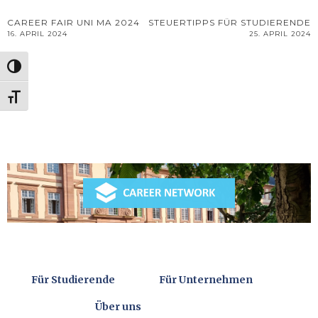
Beitrags-
CAREER FAIR UNI MA 2024
STEUERTIPPS FÜR STUDIERENDE
16. APRIL 2024
25. APRIL 2024
Navigation
UMSCHALTEN AUF HOHE KONTRASTE
SCHRIFT VERGRÖSSERN
Für Studierende
Für Unternehmen
Über uns